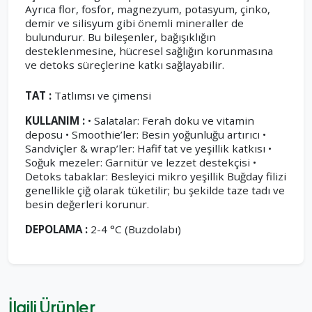
Ayrıca flor, fosfor, magnezyum, potasyum, çinko,
demir ve silisyum gibi önemli mineraller de
bulundurur. Bu bileşenler, bağışıklığın
desteklenmesine, hücresel sağlığın korunmasına
ve detoks süreçlerine katkı sağlayabilir.
TAT :
Tatlımsı ve çimensi
KULLANIM :
• Salatalar: Ferah doku ve vitamin
deposu • Smoothie’ler: Besin yoğunluğu artırıcı •
Sandviçler & wrap’ler: Hafif tat ve yeşillik katkısı •
Soğuk mezeler: Garnitür ve lezzet destekçisi •
Detoks tabaklar: Besleyici mikro yeşillik Buğday filizi
genellikle çiğ olarak tüketilir; bu şekilde taze tadı ve
besin değerleri korunur.
DEPOLAMA :
2-4 °C (Buzdolabı)
İlgili Ürünler